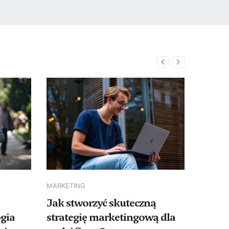
MARKETING
MARKET
Jak stworzyć skuteczną
Jak m
ogia
strategię marketingową dla
kampa