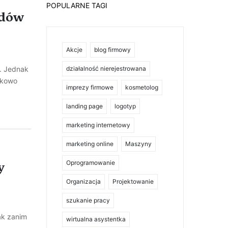
POPULARNE TAGI
odów
Akcje
blog firmowy
. Jednak
działalność nierejestrowana
nkowo
imprezy firmowe
kosmetolog
landing page
logotyp
marketing internetowy
marketing online
Maszyny
y
Oprogramowanie
Organizacja
Projektowanie
szukanie pracy
ak zanim
wirtualna asystentka