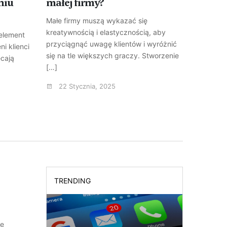
niu
małej firmy?
bizne
Małe firmy muszą wykazać się
Planowa
kreatywnością i elastycznością, aby
klucz do
 element
przyciągnąć uwagę klientów i wyróżnić
przedsię
i klienci
się na tle większych graczy. Stworzenie
e-commer
ecają
[…]
17 St
22 Stycznia, 2025
TRENDING
że