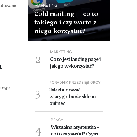
gotowanie
MARKETING
Cold mailing — co to
takiego i czy warto z
niego korzystać?
MARKETING
2
Co to jest landing page i
n
jak go wykorzystać?
PORADNIK PRZEDSIĘBIORCY
niego
3
Jak zbudować
wiarygodność sklepu
online?
PRACA
4
Wirtualna asystentka –
co to za zawód? Czym