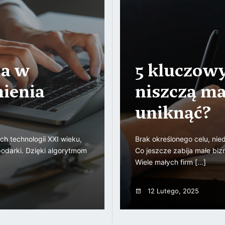
ja w
5 kluczowy
mienia
niszczą ma
uniknąć?
ych technologii XXI wieku,
Brak określonego celu, nie
podarki. Dzięki algorytmom
Co jeszcze zabija małe bizn
Wiele małych firm […]
12 Lutego, 2025