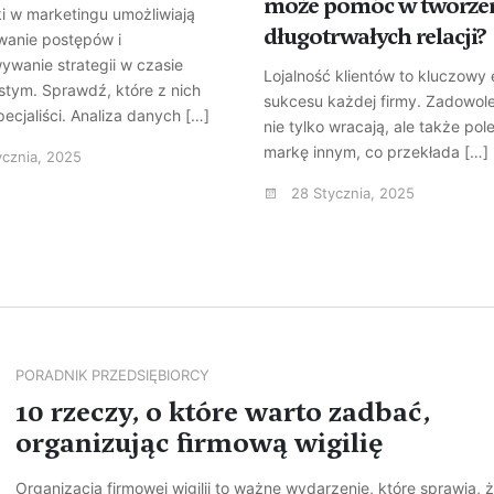
może pomóc w tworze
i w marketingu umożliwiają
długotrwałych relacji?
wanie postępów i
ywanie strategii w czasie
Lojalność klientów to kluczowy
stym. Sprawdź, które z nich
sukcesu każdej firmy. Zadowolen
pecjaliści. Analiza danych […]
nie tylko wracają, ale także pol
markę innym, co przekłada […]
ycznia, 2025
28 Stycznia, 2025
PORADNIK PRZEDSIĘBIORCY
10 rzeczy, o które warto zadbać,
organizując firmową wigilię
Organizacja firmowej wigilii to ważne wydarzenie, które sprawia, 