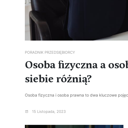
PORADNIK PRZEDSIĘBIORCY
Osoba fizyczna a oso
siebie różnią?
Osoba fizyczna i osoba prawna to dwa kluczowe pojęci
15 Listopada, 2023