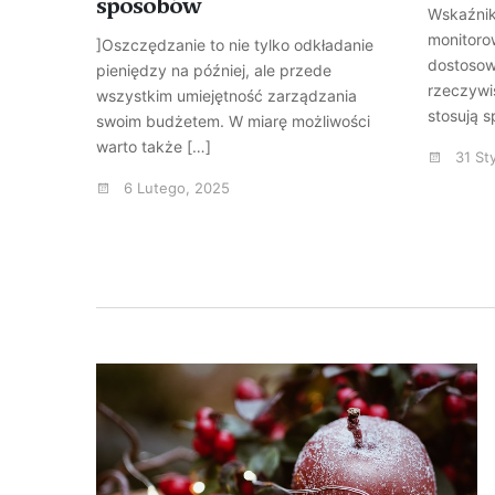
sposobów
ylko
Wskaźnik
monitoro
]Oszczędzanie to nie tylko odkładanie
tnym
dostosow
pieniędzy na później, ale przede
ngu
rzeczywi
wszystkim umiejętność zarządzania
 […]
stosują s
swoim budżetem. W miarę możliwości
warto także […]
31 St
6 Lutego, 2025