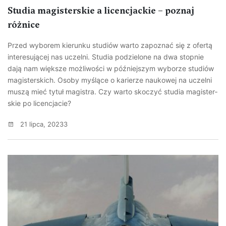
Stu­dia magi­sterskie a licen­cjac­kie – poznaj
różnice
Przed wybo­rem kie­runku stu­diów warto zapo­znać się z ofertą
inte­re­su­ją­cej nas uczelni. Stu­dia podzie­lone na dwa stop­nie
dają nam więk­sze moż­li­wo­ści w póź­niej­szym wybo­rze stu­diów
magi­ster­skich. Osoby myślące o karie­rze nauko­wej na uczelni
muszą mieć tytuł magi­stra. Czy warto sko­czyć stu­dia magi­ster­
skie po licen­cja­cie?
21 lipca, 20233